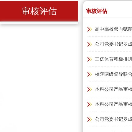
审核评估
审核评估
高中高校双向赋能
公司党委书记罗
三亿体育积极推
校院两级督导联
本科公司产品审
本科公司产品审
公司党委书记罗