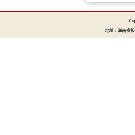
Co
地址：湖南省长沙市