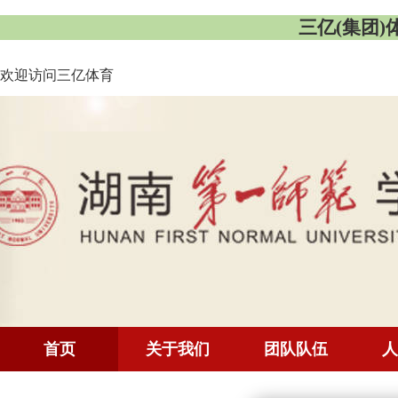
三亿(集团
欢迎访问三亿体育
首页
关于我们
团队队伍
人