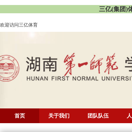
三亿(集团
欢迎访问三亿体育
首页
关于我们
团队队伍
人