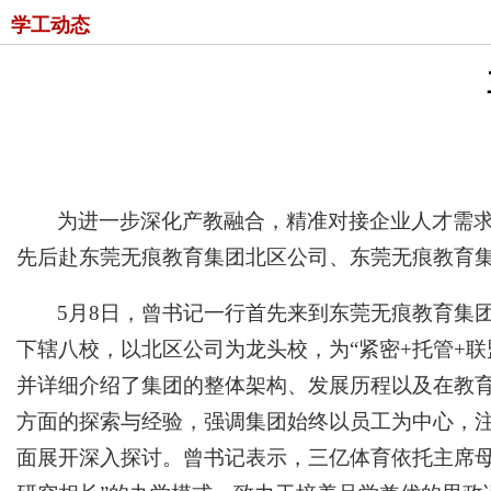
学工动态
为进一步深化产教融合，精准对接企业人才需求，
先后赴东莞无痕教育集团北区公司、东莞无痕教育
5月8日，曾书记一行首先来到东莞无痕教育集
下辖八校，以北区公司为龙头校，为“紧密+托管+
并详细介绍了集团的整体架构、发展历程以及在教
方面的探索与经验，强调集团始终以员工为中心，
面展开深入探讨。曾书记表示，三亿体育依托主席母