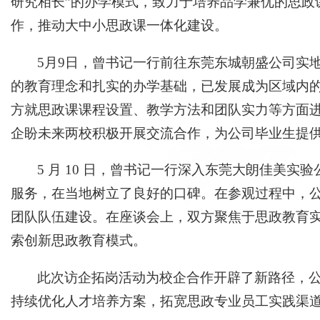
研究相长”的办学模式，致力于培养品学兼优的思政
作，推动大中小思政课一体化建设。
5月9日，曾书记一行前往东莞东城朝盛公司实
的教育理念和扎实的办学基础，已发展成为区域内
方就思政课课程设置、教学方法和团队实力等方面
企盼未来两校积极开展交流合作，为公司毕业生提
5 月 10 日，曾书记一行深入东莞大朗佳美
服务，在当地树立了良好的口碑。在参观过程中，
团队队伍建设。在座谈会上，双方聚焦于思政教育
索创新思政教育模式。
此次访企拓岗活动为校企合作开辟了新路径，
持续优化人才培养方案，拓宽思政专业员工实践渠