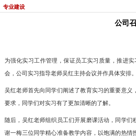
专业建设
公司召
为强化实习工作管理，保证员工实习质量，推进实
会，公司实习指导老师吴红主持会议并作具体安排
吴红老师首先向同学们阐述了教育
实习
的重要意义
要求
，同学们对实习有了更加清晰的
了解
。
随后，吴红老师组织员工们开展磨课活动，同学们
谢一梅三位
同学精心准备教学内容，以饱满的热情