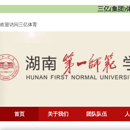
三亿(集团
欢迎访问三亿体育
首页
关于我们
团队队伍
人